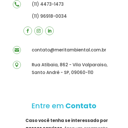
(11) 4473-1473

(11) 96918-0034
contato@meritambiental.com.br

Rua Atibaia, 862 - Vila Valparaiso,

Santo André - SP, 09060-110
Entre em
Contato
Caso você tenha se interessado por