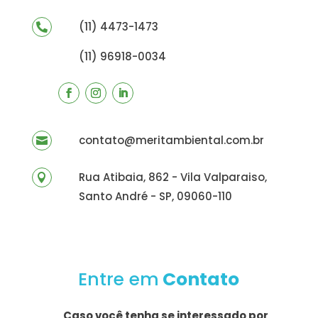
(11) 4473-1473

(11) 96918-0034
contato@meritambiental.com.br

Rua Atibaia, 862 - Vila Valparaiso,

Santo André - SP, 09060-110
Entre em
Contato
Caso você tenha se interessado por