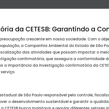
tória da CETESB: Garantindo a C
preocupação crescente em nossa sociedade. Com o objet
 população, a Companhia Ambiental do Estado de São P
iscalização das atividades que possam impactar o mei
estigação confirmatória, que assegura a conformidade
mos a importância da investigação confirmatória da CET
serviço.
stadual de São Paulo responsável pelo controle, fiscali
omover o desenvolvimento sustentável e garantir a quali
, a CETESB busca monitorar e regular diferentes setores 