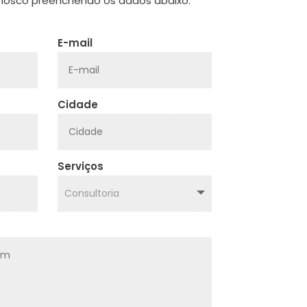
osco preenchendo os dados abaixo:
E-mail
Cidade
Serviços