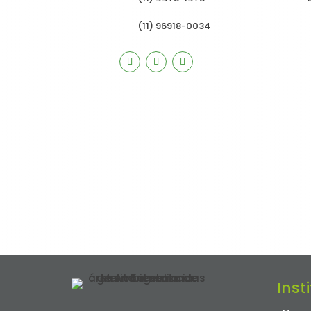
(11) 96918-0034
Inst