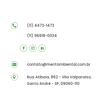
(11) 4473-1473

(11) 96918-0034
contato@meritambiental.com.br

Rua Atibaia, 862 - Vila Valparaiso,

Santo André - SP, 09060-110