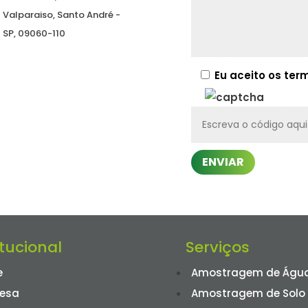
Valparaiso, Santo André -
SP, 09060-110
Eu aceito os te
ENVIAR
itucional
Serviços
e
Amostragem de Água
esa
Amostragem de Solo