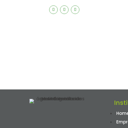
Inst
Hom
Empr