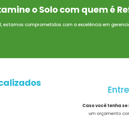
amine o Solo com quem é Re
al, estamos comprometidos com a excelência em gerenc

calizados
Entr
Caso você tenha se 
um orçamento con